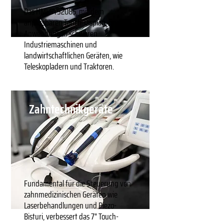
Das HMI SYS2085, mit dem
anpassbaren Touch-Display, findet
Anwendung in schweren
Industriemaschinen und
landwirtschaftlichen Geräten, wie
Teleskopladern und Traktoren.
Zahntechnikgeräte
Fundamental für die Steuerung von
zahnmedizinischen Geräten wie
Laserbehandlungen und Piezo-
Bisturi, verbessert das 7" Touch-