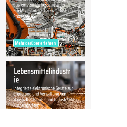
Systeme zur Verbesserung der
Effektivität und Effizienz industrieller
Prozesse.
Mehr darüber erfahren
Lebensmittelindustr
ie
Integrierte elektronische Geräte zur
Steuerung und Verwaltung von
Haushalts-, Berufs- und Industrie-
Küchengeräten.