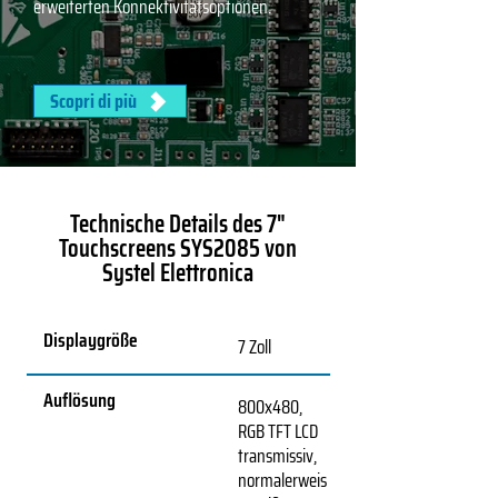
erweiterten Konnektivitätsoptionen.
Scopri di più
Technische Details des 7"
Touchscreens SYS2085 von
Systel Elettronica
Displaygröße
7 Zoll
Auflösung
800x480,
RGB TFT LCD
transmissiv,
normalerweis