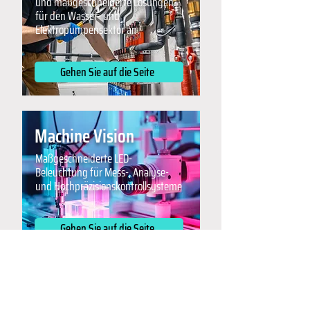
und maßgeschneiderte Lösungen
für den Wasser- und
Elektropumpensektor an.
Gehen Sie auf die Seite
Machine Vision
Maßgeschneiderte LED-
Beleuchtung für Mess-, Analyse-
und Hochpräzisionskontrollsysteme
Gehen Sie auf die Seite