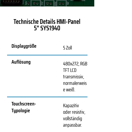
Technische Details HMI-Panel
5" SYS1940
Displaygröße
5 Zoll
Auflösung
480x272, RGB
TFT LCD
transmissiv,
normalerweis
e weiß.
Touchscreen-
Kapazitiv
Typologie
oder resistiv,
vollständig
anpassbar.