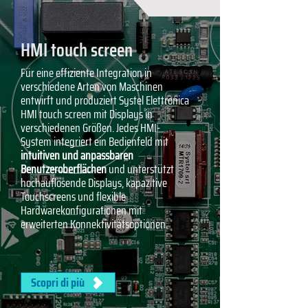
HMI touch screen
Für eine effiziente Integration in
verschiedene Arten von Maschinen
entwirft und produziert Systel Elettronica
HMI touch screen mit Displays in
verschiedenen Größen. Jedes HMI-
System integriert ein Bedienfeld mit
intuitiven und anpassbaren
Benutzeroberflächen
und unterstützt
hochauflösende Displays, kapazitive
Touchscreens und flexible
Hardwarekonfigurationen mit
erweiterten Konnektivitätsoptionen.
Scopri di più