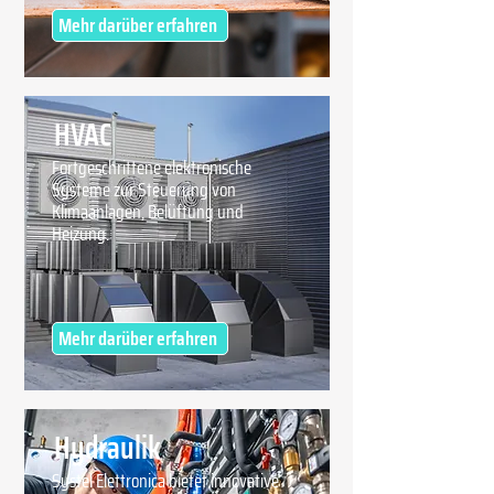
Mehr darüber erfahren
HVAC
Fortgeschrittene elektronische
Systeme zur Steuerung von
Klimaanlagen, Belüftung und
Heizung.
Mehr darüber erfahren
Hydraulik
Systel Elettronica bietet innovative