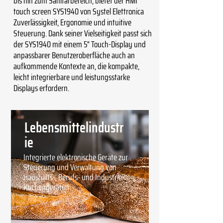
bis hin zum Sanitärbereich, bietet der HMI
touch screen SYS1940 von Systel Elettronica
Zuverlässigkeit, Ergonomie und intuitive
Steuerung. Dank seiner Vielseitigkeit passt sich
der SYS1940 mit einem 5" Touch-Display und
anpassbarer Benutzeroberfläche auch an
aufkommende Kontexte an, die kompakte,
leicht integrierbare und leistungsstarke
Displays erfordern.
Lebensmittelindustr
ie
Integrierte elektronische Geräte zur
Steuerung und Verwaltung von
Haushalts-, Berufs- und Industrie-
Küchengeräten.