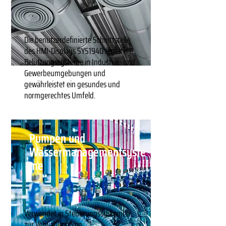
Die benutzerdefinierte Schnittstelle
des HMI-Displays SYS1940 regelt die
Belüftungssysteme in Industrie- und
Gewerbeumgebungen und
gewährleistet ein gesundes und
normgerechtes Umfeld.
Pumpen und
Wassermanagementsyste
me
Verwendet in Steuerungssystemen
zur Verwaltung von