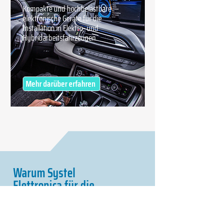
Kompakte und hochbelastbare
elektronische Geräte für die
Installation in Elektro- und
Hybridarbeitsfahrzeugen.
Mehr darüber erfahren
Warum Systel
Elettronica für die
PDM wählen?
Suchen Sie einen Partner, der Ihre Idee in ein