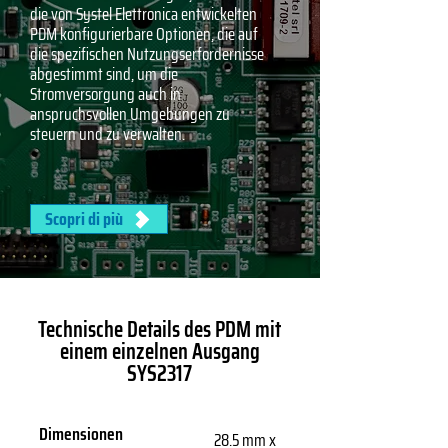
die von Systel Elettronica entwickelten
PDM konfigurierbare Optionen, die auf
die spezifischen Nutzungserfordernisse
abgestimmt sind, um die
Stromversorgung auch in
anspruchsvollen Umgebungen zu
steuern und zu verwalten.
Scopri di più
Technische Details des PDM mit
einem einzelnen Ausgang
SYS2317
Dimensionen
28.5 mm x