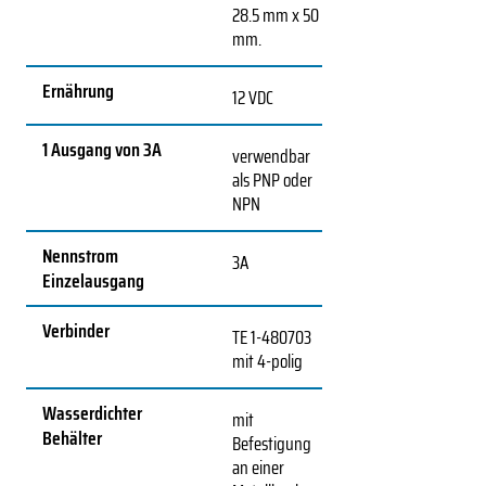
28.5 mm x 50
mm.
Ernährung
12 VDC
1 Ausgang von 3A
verwendbar
als PNP oder
NPN
Nennstrom
3A
Einzelausgang
Verbinder
TE
1-480703
mit 4-polig
Wasserdichter
mit
Behälter
Befestigung
an einer