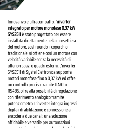
Innovativo e ultracompatto: l'i
nverter
integrato per motore monofase 0,37 kW
SYS2511
è stato progettato per essere
installata direttamente nella morsettiera
del motore, sostituendo il coperchio
tradizionale: si ottiene così un motore con
velocità variabile senza la necessità di
ulteriori spazi o quadri esterni. L'inverter
SYS2511 di Systel Elettronica supporta
motori monofase fino a 0,37 kW ed offre
un controllo preciso tramite UART o
RS485, oltre alla possibilità di regolazione
con riferimento analogico tramite
potenziometro. L’inverter integra ingressi
digitali di abilitazione e connessione a
encoder a due canali: una soluzione
affidabile e versatile per automazioni