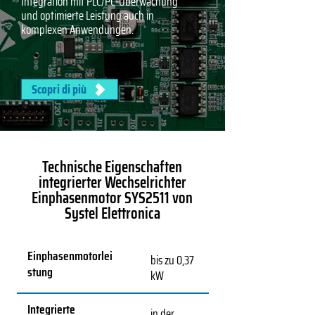
Integration mit PLC/PC-Überwachung
und optimierte Leistung auch in
komplexen Anwendungen.
Scopri di più
Technische Eigenschaften
integrierter Wechselrichter
Einphasenmotor SYS2511 von
Systel Elettronica
Einphasenmotorlei
bis zu 0,37
stung
kW
Integrierte
in der