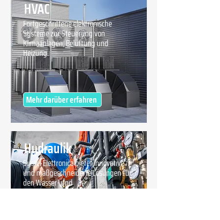
HVAC
Fortgeschrittene elektronische
Systeme zur Steuerung von
Klimaanlagen, Belüftung und
Heizung.
Mehr darüber erfahren
Hydraulik
Systel Elettronica bietet innovative
und maßgeschneiderte Lösungen für
den Wasser- und
Elektropumpensektor an.