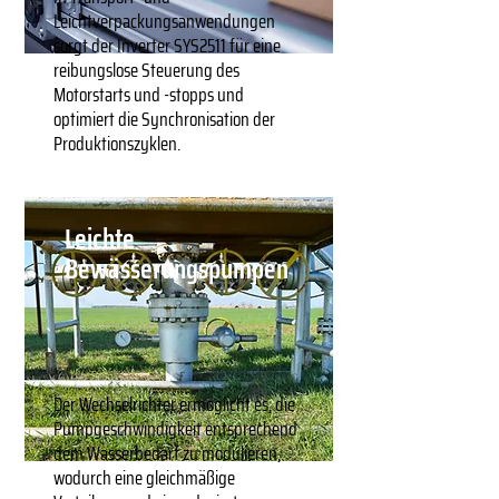
Leichtverpackungsanwendungen
sorgt der Inverter SYS2511 für eine
reibungslose Steuerung des
Motorstarts und -stopps und
optimiert die Synchronisation der
Produktionszyklen.
Leichte
Bewässerungspumpen
Der Wechselrichter ermöglicht es, die
Pumpgeschwindigkeit entsprechend
dem Wasserbedarf zu modulieren,
wodurch eine gleichmäßige