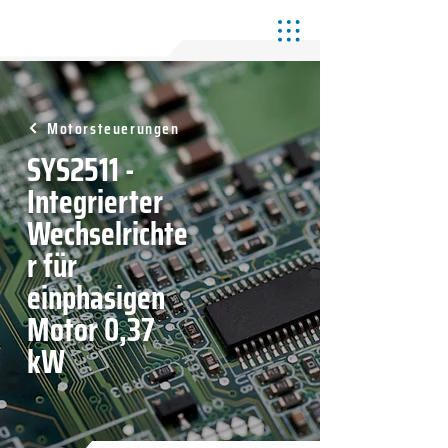
Motorsteuerungen
SYS2511 -
Integrierter
Wechselrichte
r für
einphasigen
Motor 0,37
kW