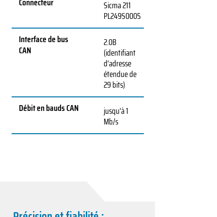
Connecteur
Sicma 211
PL249S0005
Interface de bus
2.0B
CAN
(identifiant
d'adresse
étendue de
29 bits)
Débit en bauds CAN
jusqu'à 1
Mb/s
Précision et fiabilité :