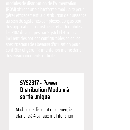
modules de distribution de l'alimentation
(PDM)
offrent une plateforme modulaire pour
gérer efficacement la distribution de puissance
au sein de systèmes complexes. Conçus pour
des applications industrielles et automobiles,
les PDM développés par Systel Elettronica
incluent des options configurables selon les
spécifications des besoins d'utilisation pour
contrôler et gérer l'alimentation même dans
des environnements difficiles.
SYS2317 - Power
Distribution Module à
sortie unique
Module de distribution d'énergie
étanche à 4 canaux multifonction