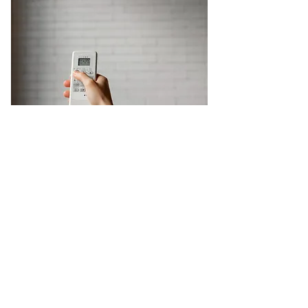
Systèmes de
ventilation
L'interface personnalisée permet de
régler les systèmes de ventilation dans
des espaces industriels et
commerciaux, garantissant un
environnement sain et conforme aux
normes.