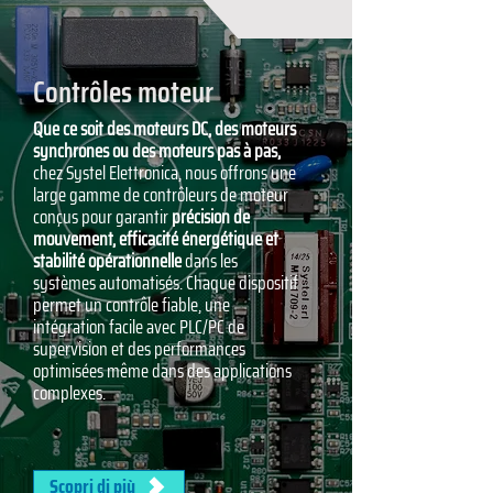
Contrôles moteur
Que ce soit des moteurs DC, des moteurs
synchrones ou des moteurs pas à pas,
chez Systel Elettronica, nous offrons une
large gamme de contrôleurs de moteur
conçus pour garantir
précision de
mouvement, efficacité énergétique et
stabilité opérationnelle
dans les
systèmes automatisés. Chaque dispositif
permet un contrôle fiable, une
intégration facile avec PLC/PC de
supervision et des performances
optimisées même dans des applications
complexes.
Scopri di più