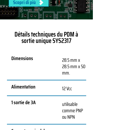
Scopri di più
Détails techniques du PDM à
sortie unique SYS2317
Dimensions
28.5 mm x
28.5 mm x 50
mm.
Alimentation
12 Vcc
1 sortie de 3A
utilisable
comme PNP
ou NPN