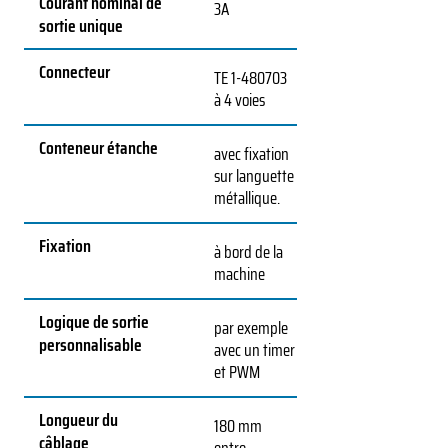
Courant nominal de
3A
sortie unique
Connecteur
TE
1-480703
à 4 voies
Conteneur étanche
avec fixation
sur languette
métallique.
Fixation
à bord de la
machine
Logique de sortie
par exemple
personnalisable
avec un timer
et PWM
Longueur du
180 mm
câblage