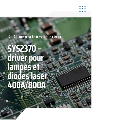
Alimentateurs et driver
SYS2370 –
driver pour
lampes et
diodes laser
400A/800A