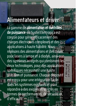
Alimentateurs et driver
La gamme de
alimentation et contrôles
de puissance
de Systel Elettronica est
conçue pour gérer efficacement des
charges électriques complexes et des
applications à haute fiabilité. Nous
réalisons des alimentations et des driver
pour lasers à lampe et à diodes, ainsi que
des systèmes intégrés qui combinent les
deux technologies, pour des applications
spécifiques nécessitant une haute
précision et puissance. Chaque dispositif
est conçu pour une intégration facile
dans les systèmes existants et pour
répondre à des exigences strictes en
termes de performances, de sécurité et
d'efficacité.