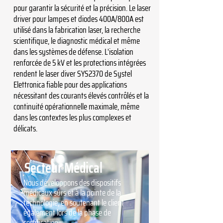
pour garantir la sécurité et la précision. Le laser
driver pour lampes et diodes 400A/800A est
utilisé dans la fabrication laser, la recherche
scientifique, le diagnostic médical et même
dans les systèmes de défense. L'isolation
renforcée de 5 kV et les protections intégrées
rendent le laser diver SYS2370 de Systel
Elettronica fiable pour des applications
nécessitant des courants élevés contrôlés et la
continuité opérationnelle maximale, même
dans les contextes les plus complexes et
délicats.
Secteur Médical
Nous développons des dispositifs
médicaux sûrs et à la pointe de la
technologie, en soutenant le client
également lors de la phase de
certification.