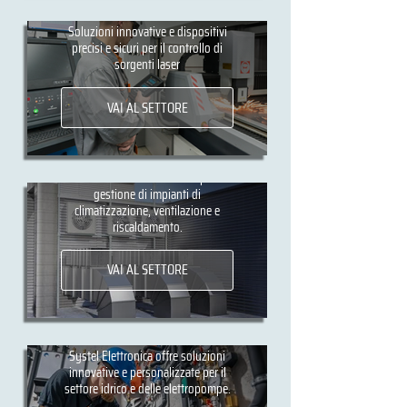
Laser
Soluzioni innovative e dispositivi
precisi e sicuri per il controllo di
sorgenti laser
VAI AL SETTORE
HVAC
Sistemi elettronici avanzati per la
gestione di impianti di
climatizzazione, ventilazione e
riscaldamento.
VAI AL SETTORE
Idraulica
Systel Elettronica offre soluzioni
innovative e personalizzate per il
settore idrico e delle elettropompe.