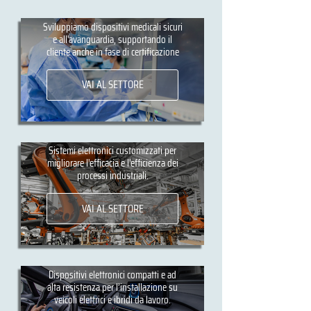
Settore medicale
Sviluppiamo dispositivi medicali sicuri
e all'avanguardia, supportando il
cliente anche in fase di certificazione
VAI AL SETTORE
Industriale
Sistemi elettronici customizzati per
migliorare l'efficacia e l'efficienza dei
processi industriali.
VAI AL SETTORE
Automotive
Dispositivi elettronici compatti e ad
alta resistenza per l’installazione su
veicoli elettrici e ibridi da lavoro.