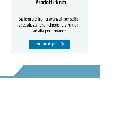
Prodotti finiti
Sistemi elettronici avanzati per settori
specializzati che richiedono strumenti
ad alta performance.
Scopri di più
Home
Chi siamo
Come lavoriamo
Progettazione