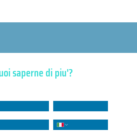
uoi saperne di piu'?
risponderemo nel minor tempo possibile
me
*
Cognome
*
il
*
Telefono
enda
*