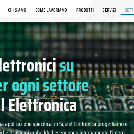
CHI SIAMO
COME LAVORIAMO
PRODOTTI
SERVIZI
SETT
lettronici
su
r ogni settore
l Elettronica
ua applicazione specifica: in Systel Elettronica progettiamo e
iche e sistemi embedded eseguendo internamente l’intero