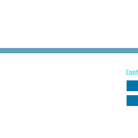
Cont
Via Ca
Home