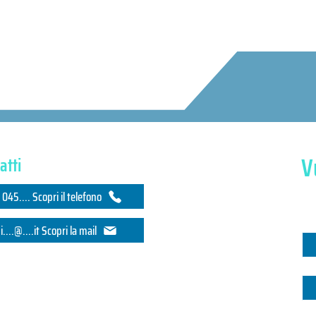
V
atti
Ti 
045.... Scopri il telefono
No
i....@....it Scopri la mail
stellaro, 12, 36040 Salcedo VI, Italia
Ema
Azi