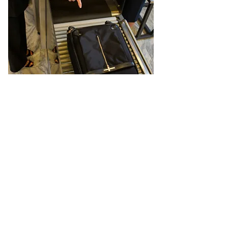
Guida robot
Illuminazione integrata al LED in
sistemi di visione artificiale su robot
industriali e AGV.