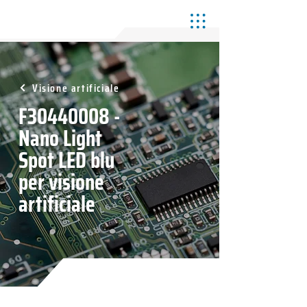
Visione artificiale
F30440008 -
Nano Light
Spot LED blu
per visione
artificiale