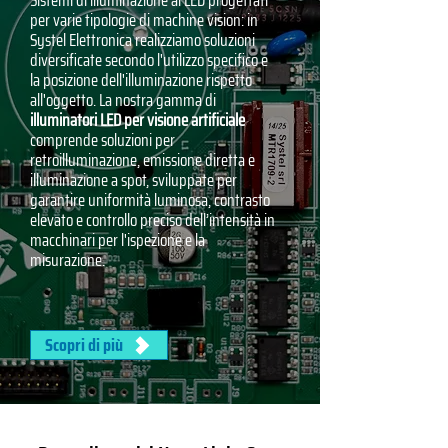
Sistemi di illuminazione al LED progettati
per varie tipologie di machine vision: in
Systel Elettronica realizziamo soluzioni
diversificate secondo l'utilizzo specifico e
la posizione dell'illuminazione rispetto
all'oggetto. La nostra gamma di
illuminatori LED per visione artificiale
comprende soluzioni per
retroilluminazione, emissione diretta e
illuminazione a spot, sviluppate per
garantire uniformità luminosa, contrasto
elevato e controllo preciso dell’intensità in
macchinari per l'ispezione e la
misurazione.
Scopri di più