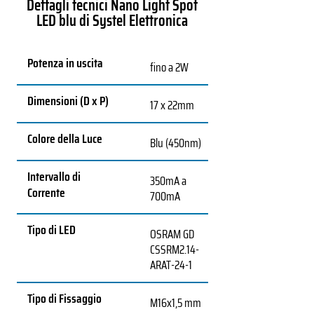
Dettagli tecnici Nano Light Spot
LED blu di Systel Elettronica
Potenza in uscita
fino a 2W
Dimensioni (D x P)
17 x 22mm
Colore della Luce
Blu (450nm)
Intervallo di
350mA a
Corrente
700mA
Tipo di LED
OSRAM GD
CSSRM2.14-
ARAT-24-1
Tipo di Fissaggio
M16x1,5 mm