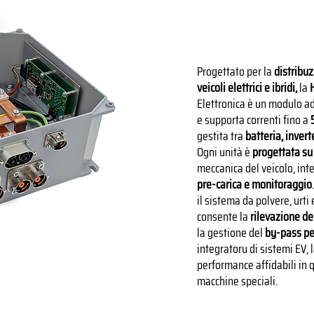
Progettato per la
distribuz
veicoli elettrici e ibridi,
la
H
Elettronica è un modulo ad
e supporta correnti fino a
gestita tra
batteria, invert
Ogni unità è
progettata su
meccanica del veicolo, in
pre-carica e monitoraggio
il sistema da polvere, urti
consente la
rilevazione de
la gestione del
by-pass per
integratoru di sistemi EV,
performance affidabili in q
macchine speciali.