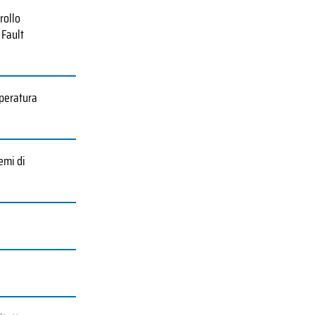
rollo
 Fault
mperatura
emi di