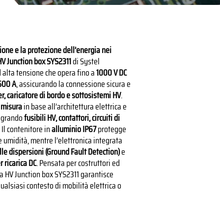
ione e la protezione dell’energia nei
V Junction box SYS2311
di Systel
 alta tensione che opera fino a
1000 V DC
500 A
, assicurando la connessione sicura e
er, caricatore di bordo e sottosistemi HV
.
 misura
in base all’architettura elettrica e
tegrando
fusibili HV, contattori, circuiti di
. Il contenitore in
alluminio IP67
protegge
 e umidità, mentre l’elettronica integrata
lle dispersioni (Ground Fault Detection)
e
 ricarica DC
. Pensata per costruttori ed
 la HV Junction box SYS2311 garantisce
ualsiasi contesto di mobilità elettrica o