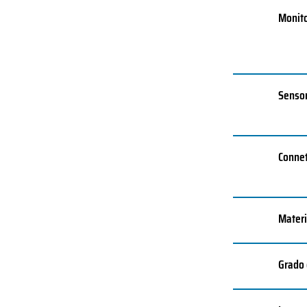
Monito
Sensor
Connet
Materi
Grado 