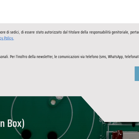
re di sedici, di essere stato autorizzato dal titolare della responsabilità genitoriale, pert
cy Policy.
onali. Per l’inoltro della newsletter, le comunicazioni via telefono (sms, WhatsApp, telefonat
on Box)