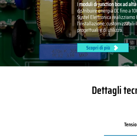
I
moduli di junction box ad alta
distribuire energia DC fino a 100
Systel Elettronica realizziamo 
l'installazione, customizzabili 
progettuali e di utilizzo.
Scopri di più
Dettagli tec
Tensio