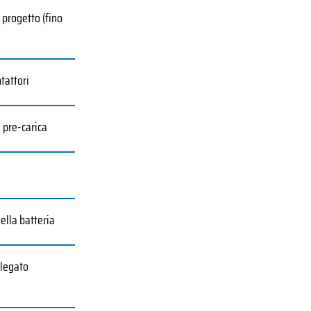
 progetto (fino
tattori
i pre-carica
ella batteria
llegato