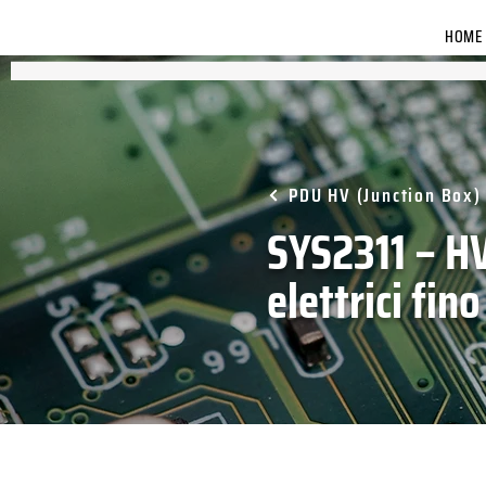
HOME
PDU HV (Junction Box)
SYS2311 – HV
elettrici fin