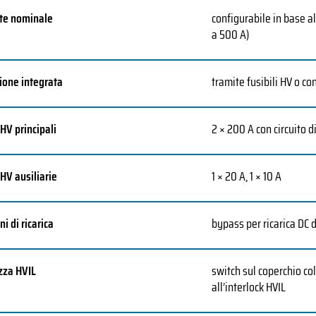
te nominale
configurabile in base al
a 500 A)
ione integrata
tramite fusibili HV o con
 HV principali
2 × 200 A con circuito d
 HV ausiliarie
1 × 20 A, 1 × 10 A
i di ricarica
bypass per ricarica DC d
zza HVIL
switch sul coperchio co
all’interlock HVIL