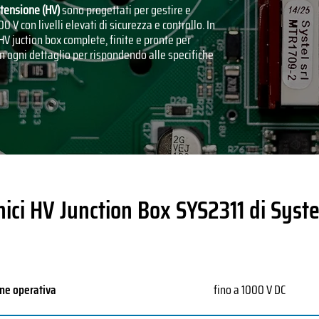
 tensione (HV)
sono progettati per gestire e
0 V con livelli elevati di sicurezza e controllo. In
HV juction box complete, finite e pronte per
in ogni dettaglio per rispondendo alle specifiche
nici HV Junction Box SYS2311 di Syste
ne operativa
fino a 1000 V DC