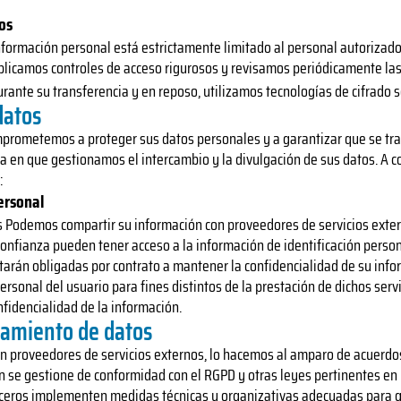
os
 información personal está estrictamente limitado al personal autorizad
Aplicamos controles de acceso rigurosos y revisamos periódicamente las
urante su transferencia y en reposo, utilizamos tecnologías de cifrado s
datos
 comprometemos a proteger sus datos personales y a garantizar que se tr
 en que gestionamos el intercambio y la divulgación de sus datos. A c
:
ersonal
s Podemos compartir su información con proveedores de servicios exter
onfianza pueden tener acceso a la información de identificación perso
rán obligadas por contrato a mantener la confidencialidad de su infor
ersonal del usuario para fines distintos de la prestación de dichos servici
fidencialidad de la información.
tamiento de datos
 proveedores de servicios externos, lo hacemos al amparo de acuerdos
 se gestione de conformidad con el RGPD y otras leyes pertinentes en 
rceros implementen medidas técnicas y organizativas adecuadas para g