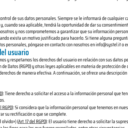
control de sus datos personales. Siempre se le informará de cualquier c
 y, cuando sea aplicable, tendrá la oportunidad de dar su consentimien
nosotros y nos comprometemos a garantizar que su información persona
uando exista un motivo justificado para hacerlo. Si tiene alguna pregu
tos personales, póngase en contacto con nosotros en
info@systel.it
o e
el usuario
ocemos y respetamos los derechos del usuario en relación con sus datos 
 de Datos (RGPD) y otras leyes aplicables en materia de protección d
derechos de manera efectiva. A continuación, se ofrece una descripción
PD
): Tiene derecho a solicitar el acceso a la información personal que t
os.
el RGPD
): Si considera que la información personal que tenemos en nues
tar su rectificación o que se complete.
 olvido») (
Art. 17 del RGPD
): El usuario tiene derecho a solicitar la sup