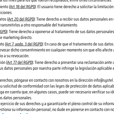
los fines para los que fueron recopilados, entre otras circunstancias.
iento (
Art. 18 del RGPD
): El usuario tiene derecho a solicitar la limitaci
iciones.
atos (
Art. 20 del RGPD
): Tiene derecho a recibir sus datos personales en
transmitirlos a otro responsable del tratamiento.
 RGPD
): Tiene derecho a oponerse al tratamiento de sus datos personale
de marketing directo.
to (
Art. 7, apdo. 3 del RGPD
): En caso de que el tratamiento de sus dato
evocar dicho consentimiento en cualquier momento sin que ello afecte a 
o a su revocación.
ión (
Art. 77 del RGPD
): Tiene derecho a presentar una reclamación ante u
us datos personales por nuestra parte infringe la legislación aplicable 
derechos, póngase en contacto con nosotros en la dirección
info@systel.
olicitud de conformidad con las leyes de protección de datos aplicabl
nga en cuenta que, en algunos casos, puede ser necesario verificar su i
us datos personales.
jercicio de sus derechos y a garantizarle el pleno control de su inform
stiona su información personal, no dude en ponerse en contacto con no