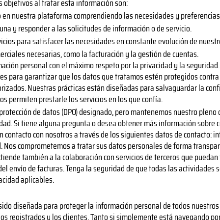
 objetivos al tratar esta información son:
o en nuestra plataforma comprendiendo las necesidades y preferencias 
na y responder a las solicitudes de información o de servicio.
icios para satisfacer las necesidades en constante evolución de nuestr
erciales necesarias, como la facturación y la gestión de cuentas.
ormación personal con el máximo respeto por la privacidad y la segurida
es para garantizar que los datos que tratamos estén protegidos contra e
torizados. Nuestras prácticas están diseñadas para salvaguardar la conf
s permiten prestarle los servicios en los que confía.
protección de datos (DPO) designado, pero mantenemos nuestro pleno
idad. Si tiene alguna pregunta o desea obtener más información sobre
 contacto con nosotros a través de los siguientes datos de contacto:
in
ad. Nos comprometemos a tratar sus datos personales de forma transpar
iende también a la colaboración con servicios de terceros que puedan 
el envío de facturas. Tenga la seguridad de que todas las actividades se
acidad aplicables.
sido diseñada para proteger la información personal de todos nuestros i
rios registrados y los clientes. Tanto si simplemente está navegando por 