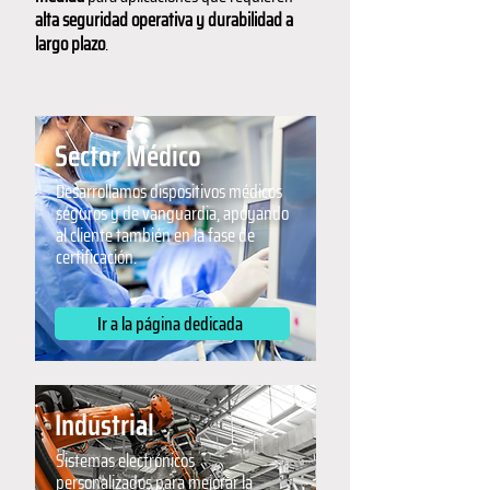
alta seguridad operativa y durabilidad a
largo plazo
.
Sector Médico
Desarrollamos dispositivos médicos
seguros y de vanguardia, apoyando
al cliente también en la fase de
certificación.
Ir a la página dedicada
Industrial
Sistemas electrónicos
personalizados para mejorar la