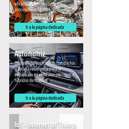
eficacia y la eficiencia de los
procesos industriales.
Ir a la página dedicada
Automotriz
Dispositivos electrónicos compactos
y de alta resistencia para la
instalación en vehículos eléctricos e
híbridos de trabajo.
Ir a la página dedicada
IoT - Internet of Things