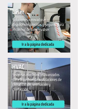
Láser
Soluciones innovadoras y
dispositivos precisos y seguros para
el control de fuentes láser.
Ir a la página dedicada
HVAC
Sistemas electrónicos avanzados
para la gestión de instalaciones de
climatización, ventilación y
calefacción.
Ir a la página dedicada