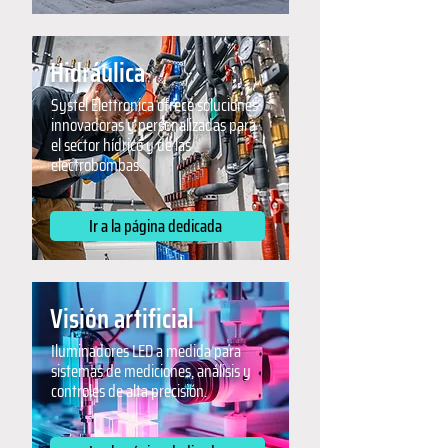
Hidráulica
Systel Elettronica ofrece soluciones
innovadoras y personalizadas para
el sector hídrico y de las
electrobombas.
Ir a la página dedicada
Visión artificial
Iluminadores LED a medida para
sistemas de mediciones, análisis y
controles de alta precisión.