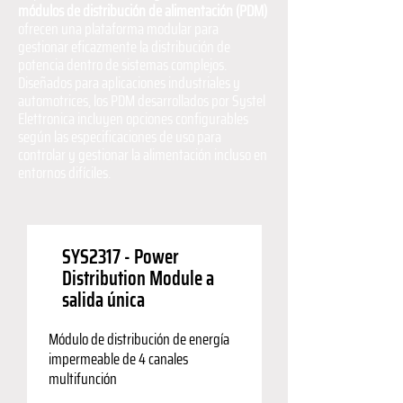
módulos de distribución de alimentación (PDM)
ofrecen una plataforma modular para
gestionar eficazmente la distribución de
potencia dentro de sistemas complejos.
Diseñados para aplicaciones industriales y
automotrices, los PDM desarrollados por Systel
Elettronica incluyen opciones configurables
según las especificaciones de uso para
controlar y gestionar la alimentación incluso en
entornos difíciles.
SYS2317 - Power
Distribution Module a
salida única
Módulo de distribución de energía
impermeable de 4 canales
multifunción