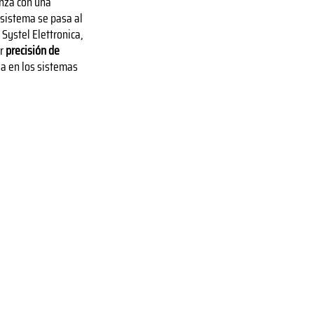
enza con una
e sistema se pasa al
Systel Elettronica,
ar
precisión de
da en los sistemas