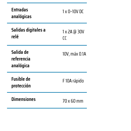
Entradas
1 x 0–10V DC
analógicas
Salidas digitales a
1 x 2A @ 30V
relé
CC
Salida de
10V, máx 0.1A
referencia
analógica
Fusible de
F 10A rápido
protección
Dimensiones
70 x 60 mm